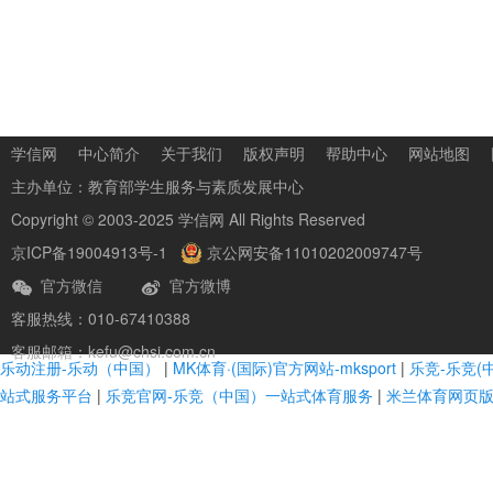
学信网
中心简介
关于我们
版权声明
帮助中心
网站地图
主办单位：
教育部学生服务与素质发展中心
Copyright © 2003-2025
学信网
All Rights Reserved
京ICP备19004913号-1
京公网安备11010202009747号
官方微信
官方微博
客服热线：010-67410388
客服邮箱：kefu@chsi.com.cn
乐动注册-乐动（中国）
|
MK体育·(国际)官方网站-mksport
|
乐竞-乐竞(
站式服务平台
|
乐竞官网-乐竞（中国）一站式体育服务
|
米兰体育网页