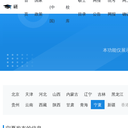
首
国家
硕士
网报
统考
网
(中
校
页
政策
目录
公告
网报
确
国)
库
本功能仅展
北京
天津
河北
山西
内蒙古
辽宁
吉林
黑龙江
贵州
云南
西藏
陕西
甘肃
青海
宁夏
新疆
香
宁夏发布的信息