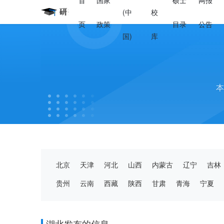
首
国家
硕士
网报
(中
校
页
政策
目录
公告
国)
库
本
北京
天津
河北
山西
内蒙古
辽宁
吉林
贵州
云南
西藏
陕西
甘肃
青海
宁夏
湖北发布的信息