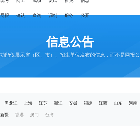
统考
网上
成绩
复试
推免
信息
网报
确认
查询
调剂
服务
公开
信息公告
功能仅展示省（区、市）、招生单位发布的信息，而不是网报公
黑龙江
上海
江苏
浙江
安徽
福建
江西
山东
河南
新疆
香港
澳门
台湾