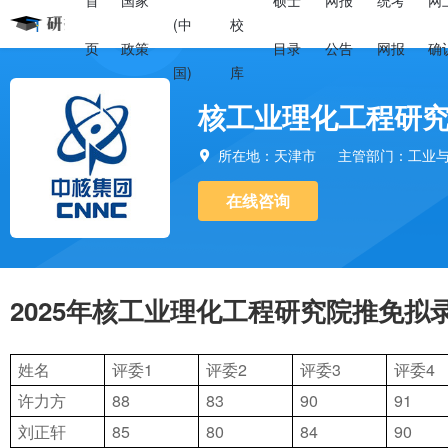
首
国家
硕士
网报
统考
网
(中
校
页
政策
目录
公告
网报
确
国)
库
核工业理化工程研
所在地：天津市
主管部门：工业

在线咨询
2025年核工业理化工程研究院推免拟
姓名
评委1
评委2
评委3
评委4
许力方
88
83
90
91
刘正轩
85
80
84
90