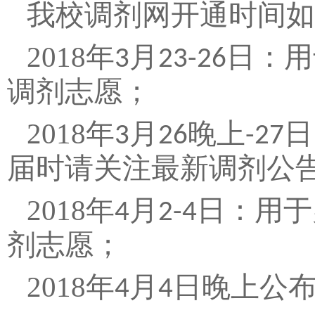
我校调剂网开通时间如
2018
年
月
日：用
3
23-26
调剂志愿；
2018
年
月
晚上
日
3
26
-27
届时请关注最新调剂公
2018
年
月
日：用于
4
2-4
剂志愿；
2018
年
月
日晚上公
4
4