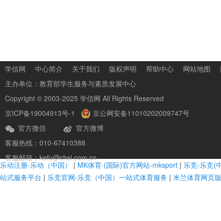
学信网
中心简介
关于我们
版权声明
帮助中心
网站地图
主办单位：
教育部学生服务与素质发展中心
Copyright © 2003-2025
学信网
All Rights Reserved
京ICP备19004913号-1
京公网安备11010202009747号
官方微信
官方微博
客服热线：010-67410388
客服邮箱：kefu@chsi.com.cn
乐动注册-乐动（中国）
|
MK体育·(国际)官方网站-mksport
|
乐竞-乐竞(
站式服务平台
|
乐竞官网-乐竞（中国）一站式体育服务
|
米兰体育网页