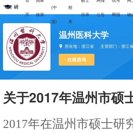
首
国家
硕士
网报
统考
网
(中
校
页
政策
目录
公告
网报
确
国)
库
温州医科大学
所在地：浙江省
主管部门：浙江

在线咨询
关于2017年温州市
2017年在温州市硕士