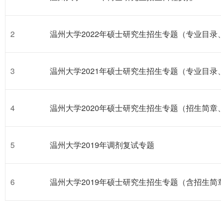
2
温州大学2022年硕士研究生招生专题（专业目录
3
温州大学2021年硕士研究生招生专题（专业目录
4
温州大学2020年硕士研究生招生专题（招生简
5
温州大学2019年调剂复试专题
6
温州大学2019年硕士研究生招生专题（含招生