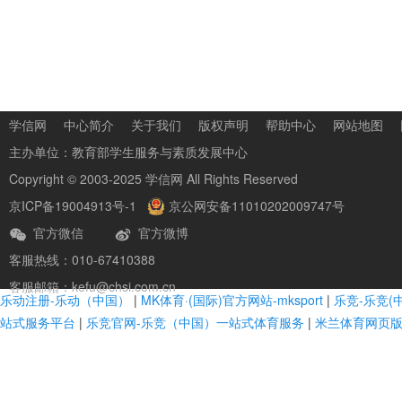
学信网
中心简介
关于我们
版权声明
帮助中心
网站地图
主办单位：
教育部学生服务与素质发展中心
Copyright © 2003-2025
学信网
All Rights Reserved
京ICP备19004913号-1
京公网安备11010202009747号
官方微信
官方微博
客服热线：010-67410388
客服邮箱：kefu@chsi.com.cn
乐动注册-乐动（中国）
|
MK体育·(国际)官方网站-mksport
|
乐竞-乐竞(
站式服务平台
|
乐竞官网-乐竞（中国）一站式体育服务
|
米兰体育网页