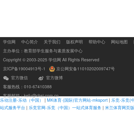
学信网
中心简介
关于我们
版权声明
帮助中心
网站地图
主办单位：
教育部学生服务与素质发展中心
Copyright © 2003-2025
学信网
All Rights Reserved
京ICP备19004913号-1
京公网安备11010202009747号
官方微信
官方微博
客服热线：010-67410388
客服邮箱：kefu@chsi.com.cn
乐动注册-乐动（中国）
|
MK体育·(国际)官方网站-mksport
|
乐竞-乐竞(
站式服务平台
|
乐竞官网-乐竞（中国）一站式体育服务
|
米兰体育网页