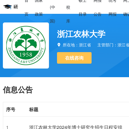
首
国家
硕士
网报
统考
网
(中
校
页
政策
目录
公告
网报
确
国)
库
浙江农林大学
所在地：浙江省
主管部门：浙江

在线咨询
信息公告
序号
标题
1
浙江农林大学2024年博士研究生招生日程安排