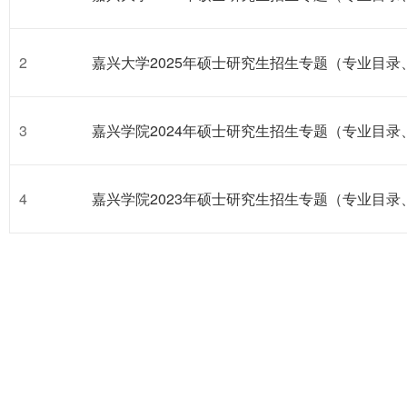
2
嘉兴大学2025年硕士研究生招生专题（专业目
3
嘉兴学院2024年硕士研究生招生专题（专业目
4
嘉兴学院2023年硕士研究生招生专题（专业目