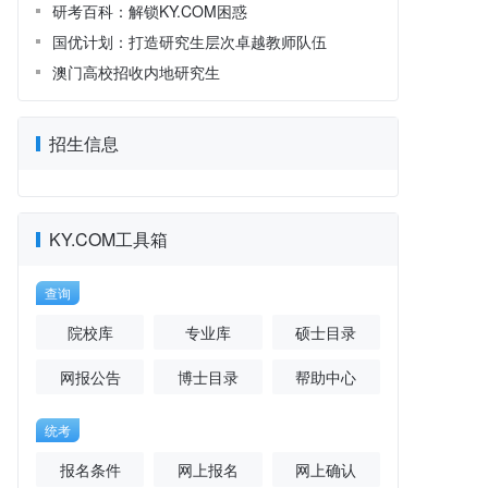
研考百科：解锁KY.COM困惑
国优计划：打造研究生层次卓越教师队伍
澳门高校招收内地研究生
招生信息
KY.COM工具箱
查询
院校库
专业库
硕士目录
网报公告
博士目录
帮助中心
统考
报名条件
网上报名
网上确认